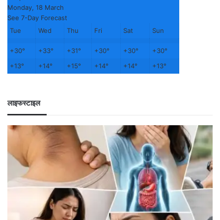
Monday, 18 March
See 7-Day Forecast
Tue
Wed
Thu
Fri
Sat
Sun
+
30°
+
33°
+
31°
+
30°
+
30°
+
30°
+
13°
+
14°
+
15°
+
14°
+
14°
+
13°
लाइफस्टाइल