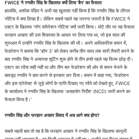
FWICE ने रणवीर सिंह के ख‍िलाफ क्‍यों लिया 'बैन' का फैसला
हालांकि, अशोक पंडित ने अभी यह खुलासा नहीं किया है कि रणवीर सिंह के लीगल
नोटिस में क्या लिखा है। लेकिन सबसे पहले यह जानना जरूरी है कि FWICE ने
एक्‍टर के ख‍िलाफ 'नॉन कॉपरेशन नोटिस' क्‍यों जारी किया। मोटे तौर पर यह फैसला
फरहान अख्‍तर की उस शिकायत के आधार पर लिया गया था, जो इस साल की
शुरुआत में उन्‍होंने रणवीर सिंह के ख‍िलाफ की थी। अपने आधिकारिक बयान में,
फेडरेशन ने बताया कि 'डॉन 3' को लेकर करीब तीन साल तक सारी तैयारी करने के
बाद रणवीर सिंह ने अचानक शूटिंग शुरू होने से तीन हफ्ते पहले यह फिल्‍म छोड़ दी।
एक्‍टर का रवैया सही नहीं था और तीन बार फेडरेशन की ओर से समन भेजने के
बावजूद रणवीर ने बात करने से इनकार कर दिया। बयान में कहा गया, 'फेडरेशन
और इस प्रोजेक्ट से जुड़े लोगों के प्रति दिखाए गए रवैये को देखते हुए, FWICE
के कार्यालय ने रणवीर सिंह के ख‍िलाफ 'असहयोग निर्देश' (NCD) जारी करने का
फैसला किया है।'
रणवीर सिंह और फरहान अख्‍तर विवाद में अब आगे क्या होगा?
सबसे पहली बात तो यह है कि फरहान अख्‍तर ने रणवीर सिंह के ख‍िलाफ कानूनी