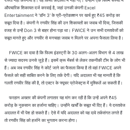
रास्‍ता नहीं अपनाया है। वह किसी अदालत में नहीं गए। उन्‍होंने एक फ‍िल्म संस्था में
औपचारिक शिकायत दर्ज करवाई है, जहां उनकी कंपनी Excel
Entertainment ने 'डॉन 3' के प्री-प्रोडक्‍शन पर खर्च हुए ₹45 करोड़ का
सबूत दिया है। कंपनी ने रणवीर सिंह की उन शिकायतों का जवाब भी दिया, जिसकी
वजह से उन्हें Don 3 से बाहर होना पड़ा था। FWICE ने उन सभी दस्तावेजों को
सबूत मानते हुए और रणवीर से मनचाहा जवाब न मिलने पर अपना फैसला लिया है।
FWICE का दावा है कि फिल्‍म इंडस्‍ट्री के 30 अलग-अलग विभाग से 4 लाख
से ज्यादा सदस्य उनसे जुड़े हैं। इसमें क्रू मेंबर्स से लेकर तकनीकी टीम के लोग भी
हैं। अब जब रणवीर सिंह ने कोर्ट जाने का फैसला किया है तो वहां FWICE अपने
फैसले को सही साबित करने के लिए तर्क देगी। यदि अदालत भी यह मानती है कि
गलती रणवीर सिंह की है, तो एक्‍टर के फ्यूचर प्रोजेक्‍ट्स में मुश्‍क‍िलें आ सकती हैं।
फरहान अख्‍तर की कंपनी लगातार यह मांग कर रही है कि उन्‍हें अपने ₹45
करोड़ के नुकसान का हर्जाना चाहिए। उन्‍होंने खर्चों के सबूत भी दिए हैं। ये दस्‍तावेज
अदालत में भी पेश हो सकते हैं। ऐसे में यदि अदालत को यह दावे तर्कसंगत लगते हैं
तो रणवीर सिंह को हर्जाने का भुगतान करना होगा।