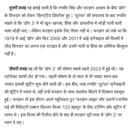
दूसरी वजह
यह बताई जाती है कि रणवीर सिंह और फरहान अख्‍तर के बीच 'डॉन'
के किरदार को लेकर 'क्रिएटिव डिफरेंस' हुए। 'धुरंधर' की सफलता के बाद रणवीर
चाहते थे कि 'डॉन 3' में भी खून-खराबा, हिंसा और डायलॉग्‍स में थोड़ी गाली वाली
भाषा जोड़ी जाए। लेकिन फरहान इसके लिए तैयार नहीं थे। फरहान का तर्क था कि
1978 में आई 'डॉन' और फिर 2006 और 2011 में आई फ्रेंचाइज की फिल्‍मों में
लीड किरदार का अपना एक स्‍टाइल है और उसमें गाली या हिंसा का अतिरेक बिल्‍कुल
नहीं है।
तीसरी वजह
यह थी कि 'डॉन 3' की घोषणा सबसे पहले 2023 में हुई थी। यह
प्रोजेक्‍ट काफी लेट हो गया। पहली घोषणा के दो साल से भी ज्यादा समय बाद
जाकर इसकी शूटिंग शुरू होने वाली थी। इस बीच, जहां रणवीर 'धुरंधर' फ्रेंचाइजी
की शूटिंग में व्यस्त थे, वहीं उन्हें फरहान के साथ तालमेल बिठाने में दिक्कत महसूस
हुई। फरहान भी इस दौरान अपने म्यूजिकल टूर 'फरहान लाइव' और अपनी रजनीश
घई की मिलिट्री एक्शन थ्रिलर फ‍िल्म '120 बहादुर' के लिए ट्रेनिंग और शूटिंग में
व्‍यस्‍त थे। इस फिल्‍म की रिलीज होने के बाद ही फरहान पूरी तरह से 'डॉन 3' पर
ध्यान दे पाए।