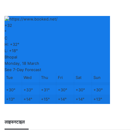
+
32
°
C
H:
+
32°
L:
+
18°
Bhopal
Monday, 18 March
See 7-Day Forecast
Tue
Wed
Thu
Fri
Sat
Sun
+
30°
+
33°
+
31°
+
30°
+
30°
+
30°
+
13°
+
14°
+
15°
+
14°
+
14°
+
13°
लाइफस्टाइल