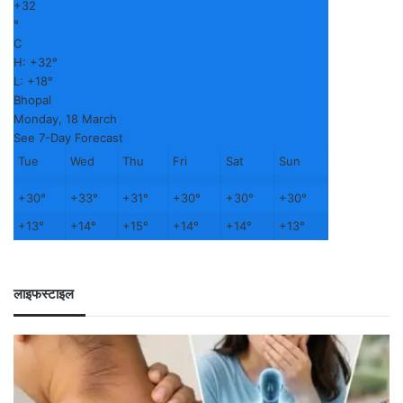
+
32
°
C
H:
+
32°
L:
+
18°
Bhopal
Monday, 18 March
See 7-Day Forecast
Tue
Wed
Thu
Fri
Sat
Sun
+
30°
+
33°
+
31°
+
30°
+
30°
+
30°
+
13°
+
14°
+
15°
+
14°
+
14°
+
13°
लाइफस्टाइल